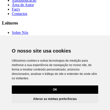
Autopublicação
Área de Autor
Faq's
Contactos
Leitores
Sobre Nós
Autores
Entrevistas
Livrarias
O nosso site usa cookies
Comprar Online
Termos de Uso
Política de Privacidade
Utilizamos cookies e outras tecnologias de medição para
RAL e RLL
melhorar a sua experiência de navegação no nosso site, de
Preferência de cookies
forma a mostrar conteúdo personalizado, anúncios
direcionados, analisar o tráfego do site e entender de onde vêm
Chiado Books © 2026. Todos os direitos reservados.
os visitantes.
Desenvolvimento
Netgócio®
Utilizamos cookies próprios e de terceiros para lhe oferecer uma
melhor experiência e serviço.
OK
Para saber que cookies usamos e como os desativar, leia a política de
cookies. Ao ignorar ou fechar esta mensagem, e exceto se tiver
Alterar as minhas preferências
desativado as cookies, está a concordar com o seu uso neste
dispositivo.