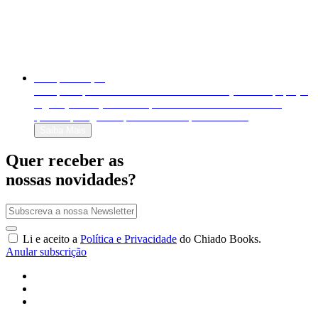
Autopublicação
Autopublique o seu livro em formato físico (livro em papel) e
digital (e-book). Venda-o para o mundo inteiro e decida
quanto quer ganhar por cada exemplar vendido!
Saiba Mais
Quer receber as
nossas novidades?
Li e aceito a
Política e Privacidade
do Chiado Books.
Anular subscrição