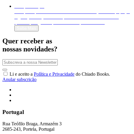
Autopublicação
Autopublique o seu livro em formato físico (livro em papel) e
digital (e-book). Venda-o para o mundo inteiro e decida
quanto quer ganhar por cada exemplar vendido!
Saiba Mais
Quer receber as
nossas novidades?
Li e aceito a
Política e Privacidade
do Chiado Books.
Anular subscrição
Portugal
Rua Teófilo Braga, Armazém 3
2685-243, Portela, Portugal