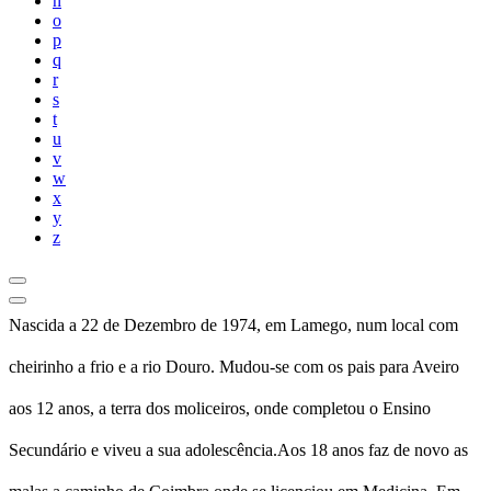
n
o
p
q
r
s
t
u
v
w
x
y
z
Nascida a 22 de Dezembro de 1974, em Lamego, num local com
cheirinho a frio e a rio Douro. Mudou-se com os pais para Aveiro
aos 12 anos, a terra dos moliceiros, onde completou o Ensino
Secundário e viveu a sua adolescência.Aos 18 anos faz de novo as