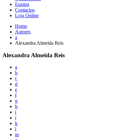
Equipa
Contactos
Loja Online
Home
Autores
a
Alexandra Almeida Reis
Alexandra Almeida Reis
a
b
c
d
e
f
g
h
i
j
k
l
m