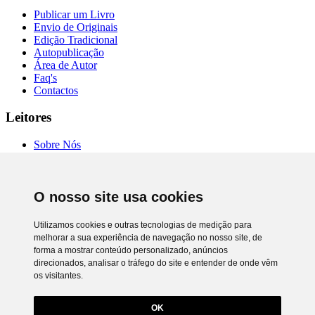
Publicar um Livro
Envio de Originais
Edição Tradicional
Autopublicação
Área de Autor
Faq's
Contactos
Leitores
Sobre Nós
Autores
Entrevistas
Livrarias
O nosso site usa cookies
Comprar Online
Termos de Uso
Política de Privacidade
Utilizamos cookies e outras tecnologias de medição para
RAL e RLL
melhorar a sua experiência de navegação no nosso site, de
Preferência de cookies
forma a mostrar conteúdo personalizado, anúncios
direcionados, analisar o tráfego do site e entender de onde vêm
Chiado Books © 2026. Todos os direitos reservados.
os visitantes.
Desenvolvimento
Netgócio®
Utilizamos cookies próprios e de terceiros para lhe oferecer uma
melhor experiência e serviço.
OK