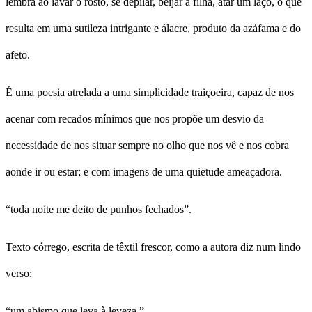
lembra ao lavar o rosto, se depilar, beijar a filha, atar um laço, o que
resulta em uma sutileza intrigante e álacre, produto da azáfama e do
afeto.
É uma poesia atrelada a uma simplicidade traiçoeira, capaz de nos
acenar com recados mínimos que nos propõe um desvio da
necessidade de nos situar sempre no olho que nos vê e nos cobra
aonde ir ou estar; e com imagens de uma quietude ameaçadora.
“toda noite me deito de punhos fechados”.
Texto córrego, escrita de têxtil frescor, como a autora diz num lindo
verso:
“um abismo que leva à leveza.”