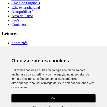
Envio de Originais
Edição Tradicional
Autopublicação
Área de Autor
Faq's
Contactos
Leitores
Sobre Nós
Autores
Entrevistas
Livrarias
O nosso site usa cookies
Comprar Online
Termos de Uso
Política de Privacidade
Utilizamos cookies e outras tecnologias de medição para
RAL e RLL
melhorar a sua experiência de navegação no nosso site, de
Preferência de cookies
forma a mostrar conteúdo personalizado, anúncios
direcionados, analisar o tráfego do site e entender de onde vêm
Chiado Books © 2026. Todos os direitos reservados.
os visitantes.
Desenvolvimento
Netgócio®
Utilizamos cookies próprios e de terceiros para lhe oferecer uma
melhor experiência e serviço.
OK
Para saber que cookies usamos e como os desativar, leia a política de
cookies. Ao ignorar ou fechar esta mensagem, e exceto se tiver