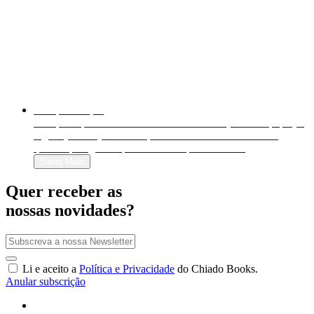
Autopublicação
Autopublique o seu livro em formato físico (livro em papel) e
digital (e-book). Venda-o para o mundo inteiro e decida
quanto quer ganhar por cada exemplar vendido!
Saiba Mais
Quer receber as
nossas novidades?
Li e aceito a
Política e Privacidade
do Chiado Books.
Anular subscrição