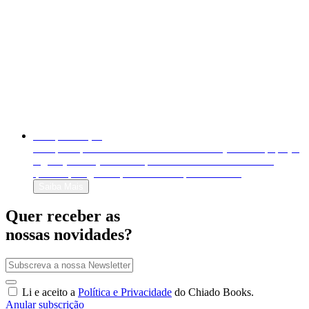
Autopublicação
Autopublique o seu livro em formato físico (livro em papel) e
digital (e-book). Venda-o para o mundo inteiro e decida
quanto quer ganhar por cada exemplar vendido!
Saiba Mais
Quer receber as
nossas novidades?
Li e aceito a
Política e Privacidade
do Chiado Books.
Anular subscrição