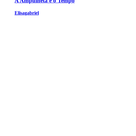
A Ampulheta e o Tempo
Elisagabriel