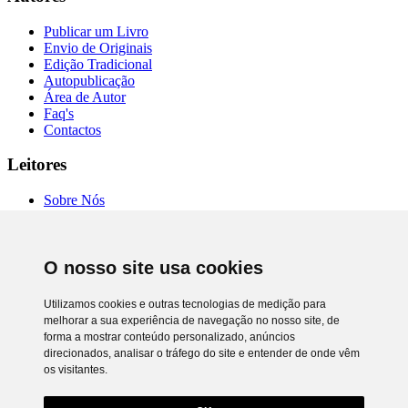
Publicar um Livro
Envio de Originais
Edição Tradicional
Autopublicação
Área de Autor
Faq's
Contactos
Leitores
Sobre Nós
Autores
Entrevistas
Livrarias
O nosso site usa cookies
Comprar Online
Termos de Uso
Política de Privacidade
Utilizamos cookies e outras tecnologias de medição para
RAL e RLL
melhorar a sua experiência de navegação no nosso site, de
Preferência de cookies
forma a mostrar conteúdo personalizado, anúncios
direcionados, analisar o tráfego do site e entender de onde vêm
Chiado Books © 2026. Todos os direitos reservados.
os visitantes.
Desenvolvimento
Netgócio®
Utilizamos cookies próprios e de terceiros para lhe oferecer uma