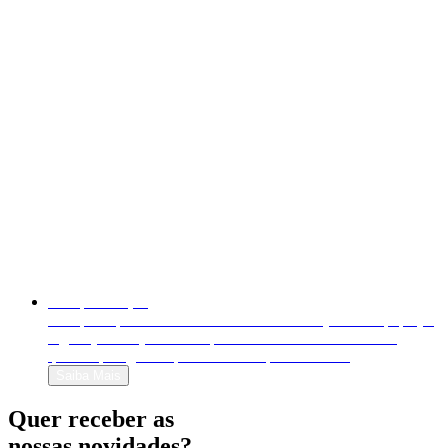
Autopublicação
Autopublique o seu livro em formato físico (livro em papel) e
digital (e-book). Venda-o para o mundo inteiro e decida
quanto quer ganhar por cada exemplar vendido!
Saiba Mais
Quer receber as
nossas novidades?