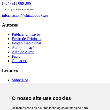
(+34) 911 089 306
chamada para a rede fixa nacional
informacion@chiadobooks.es
Autores
Publicar um Livro
Envio de Originais
Edição Tradicional
Autopublicação
Área de Autor
Faq's
Contactos
Leitores
Sobre Nós
Autores
Entrevistas
Livrarias
Comprar Online
O nosso site usa cookies
Termos de Uso
Política de Privacidade
Utilizamos cookies e outras tecnologias de medição para