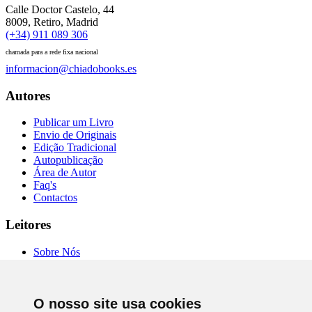
Calle Doctor Castelo, 44
8009, Retiro, Madrid
(+34) 911 089 306
chamada para a rede fixa nacional
informacion@chiadobooks.es
Autores
Publicar um Livro
Envio de Originais
Edição Tradicional
Autopublicação
Área de Autor
Faq's
Contactos
Leitores
Sobre Nós
Autores
Entrevistas
Livrarias
Comprar Online
O nosso site usa cookies