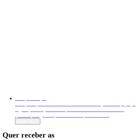
Autopublicação
Autopublique o seu livro em formato físico (livro em papel) e
digital (e-book). Venda-o para o mundo inteiro e decida
quanto quer ganhar por cada exemplar vendido!
Saiba Mais
Quer receber as