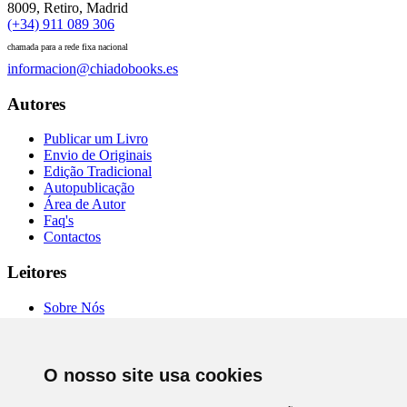
8009, Retiro, Madrid
(+34) 911 089 306
chamada para a rede fixa nacional
informacion@chiadobooks.es
Autores
Publicar um Livro
Envio de Originais
Edição Tradicional
Autopublicação
Área de Autor
Faq's
Contactos
Leitores
Sobre Nós
Autores
Entrevistas
Livrarias
Comprar Online
O nosso site usa cookies
Termos de Uso
Política de Privacidade