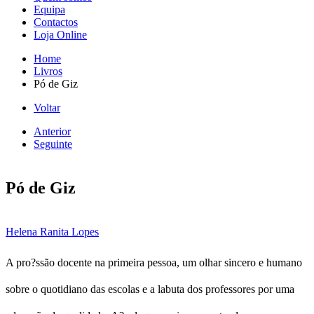
Equipa
Contactos
Loja Online
Home
Livros
Pó de Giz
Voltar
Anterior
Seguinte
Pó de Giz
Helena Ranita Lopes
A pro?ssão docente na primeira pessoa, um olhar sincero e humano
sobre o quotidiano das escolas e a labuta dos professores por uma