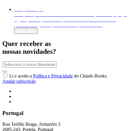
Autopublicação
Autopublique o seu livro em formato físico (livro em papel) e
digital (e-book). Venda-o para o mundo inteiro e decida
quanto quer ganhar por cada exemplar vendido!
Saiba Mais
Quer receber as
nossas novidades?
Li e aceito a
Política e Privacidade
do Chiado Books.
Anular subscrição
Portugal
Rua Teófilo Braga, Armazém 3
2685-243, Portela, Portugal