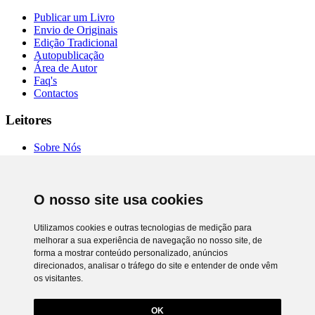
Publicar um Livro
Envio de Originais
Edição Tradicional
Autopublicação
Área de Autor
Faq's
Contactos
Leitores
Sobre Nós
Autores
Entrevistas
Livrarias
O nosso site usa cookies
Comprar Online
Termos de Uso
Política de Privacidade
Utilizamos cookies e outras tecnologias de medição para
RAL e RLL
melhorar a sua experiência de navegação no nosso site, de
Preferência de cookies
forma a mostrar conteúdo personalizado, anúncios
direcionados, analisar o tráfego do site e entender de onde vêm
Chiado Books © 2026. Todos os direitos reservados.
os visitantes.
Desenvolvimento
Netgócio®
Utilizamos cookies próprios e de terceiros para lhe oferecer uma
melhor experiência e serviço.
OK