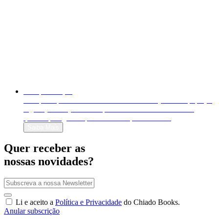
Autopublicação
Autopublique o seu livro em formato físico (livro em papel) e
digital (e-book). Venda-o para o mundo inteiro e decida
quanto quer ganhar por cada exemplar vendido!
Saiba Mais
Quer receber as
nossas novidades?
Li e aceito a
Política e Privacidade
do Chiado Books.
Anular subscrição