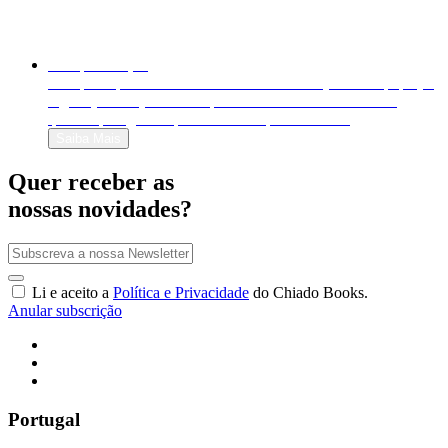
Autopublicação
Autopublique o seu livro em formato físico (livro em papel) e
digital (e-book). Venda-o para o mundo inteiro e decida
quanto quer ganhar por cada exemplar vendido!
Saiba Mais
Quer receber as
nossas novidades?
Li e aceito a
Política e Privacidade
do Chiado Books.
Anular subscrição
Portugal