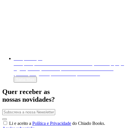
Autopublicação
Autopublique o seu livro em formato físico (livro em papel) e
digital (e-book). Venda-o para o mundo inteiro e decida
quanto quer ganhar por cada exemplar vendido!
Saiba Mais
Quer receber as
nossas novidades?
Li e aceito a
Política e Privacidade
do Chiado Books.