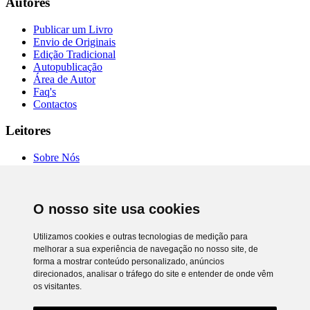
Autores
Publicar um Livro
Envio de Originais
Edição Tradicional
Autopublicação
Área de Autor
Faq's
Contactos
Leitores
Sobre Nós
Autores
Entrevistas
Livrarias
O nosso site usa cookies
Comprar Online
Termos de Uso
Política de Privacidade
Utilizamos cookies e outras tecnologias de medição para
RAL e RLL
melhorar a sua experiência de navegação no nosso site, de
Preferência de cookies
forma a mostrar conteúdo personalizado, anúncios
direcionados, analisar o tráfego do site e entender de onde vêm
Chiado Books © 2026. Todos os direitos reservados.
os visitantes.
Desenvolvimento
Netgócio®
Utilizamos cookies próprios e de terceiros para lhe oferecer uma