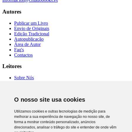
informacion@chiadobooks.es
Autores
Publicar um Livro
Envio de Originais
Edição Tradicional
Autopublicação
Área de Autor
Faq's
Contactos
Leitores
Sobre Nós
Autores
Entrevistas
Livrarias
O nosso site usa cookies
Comprar Online
Termos de Uso
Política de Privacidade
Utilizamos cookies e outras tecnologias de medição para
RAL e RLL
melhorar a sua experiência de navegação no nosso site, de
Preferência de cookies
forma a mostrar conteúdo personalizado, anúncios
direcionados, analisar o tráfego do site e entender de onde vêm
Chiado Books © 2026. Todos os direitos reservados.