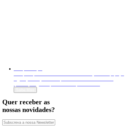
Autopublicação
Autopublique o seu livro em formato físico (livro em papel) e
digital (e-book). Venda-o para o mundo inteiro e decida
quanto quer ganhar por cada exemplar vendido!
Saiba Mais
Quer receber as
nossas novidades?