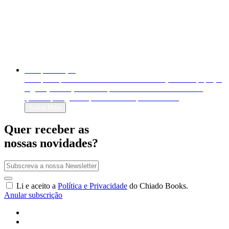
Autopublicação
Autopublique o seu livro em formato físico (livro em papel) e
digital (e-book). Venda-o para o mundo inteiro e decida
quanto quer ganhar por cada exemplar vendido!
Saiba Mais
Quer receber as
nossas novidades?
Li e aceito a
Política e Privacidade
do Chiado Books.
Anular subscrição