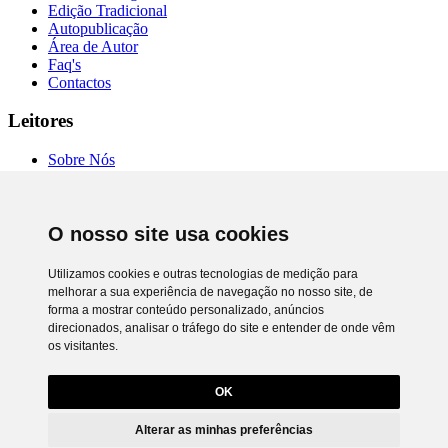
Edição Tradicional
Autopublicação
Área de Autor
Faq's
Contactos
Leitores
Sobre Nós
Autores
Entrevistas
Livrarias
O nosso site usa cookies
Comprar Online
Termos de Uso
Política de Privacidade
Utilizamos cookies e outras tecnologias de medição para
RAL e RLL
melhorar a sua experiência de navegação no nosso site, de
Preferência de cookies
forma a mostrar conteúdo personalizado, anúncios
direcionados, analisar o tráfego do site e entender de onde vêm
Chiado Books © 2026. Todos os direitos reservados.
os visitantes.
Desenvolvimento
Netgócio®
Utilizamos cookies próprios e de terceiros para lhe oferecer uma
melhor experiência e serviço.
OK
Para saber que cookies usamos e como os desativar, leia a política de
cookies. Ao ignorar ou fechar esta mensagem, e exceto se tiver
Alterar as minhas preferências
desativado as cookies, está a concordar com o seu uso neste