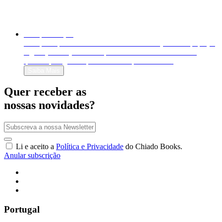
Autopublicação
Autopublique o seu livro em formato físico (livro em papel) e
digital (e-book). Venda-o para o mundo inteiro e decida
quanto quer ganhar por cada exemplar vendido!
Saiba Mais
Quer receber as
nossas novidades?
Li e aceito a
Política e Privacidade
do Chiado Books.
Anular subscrição
Portugal